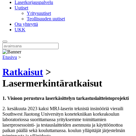
Laserkorjauspalvelu
Uutiset
Yritysuutiset
Teollisuuden uutiset
Ota yhteyttä
UKK
Etusivu
>
Ratkaisut
>
Lasermerkintäratkaisut
1. Visioon perustuva laserkäsittelyn tarkastuslaitteistoprojekti
2. kesäkuuta 2023 kaksi MRJ-laserin teknistä insinööriä vieraili
Southwest Jiaotong Universityn konetekniikan korkeakoulun
laboratoriossa suorittamassa yrityksemme toimittamien
laserprosessointi- ja testauslaitteiden asennusta ja käyttöönottoa
paikan päällä sekä kouluttamassa. koulun ylläpitäjät järjestelmän
toiminnasta ja ylläpidosta.