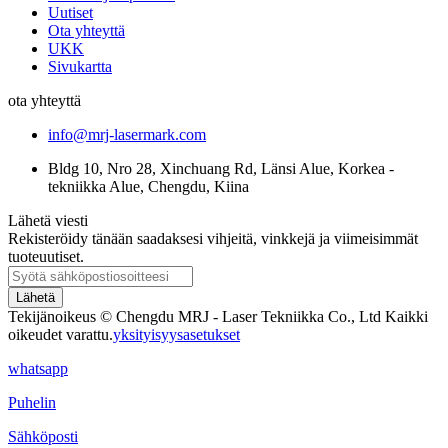
Uutiset
Ota yhteyttä
UKK
Sivukartta
ota yhteyttä
info@mrj-lasermark.com
Bldg 10, Nro 28, Xinchuang Rd, Länsi Alue, Korkea -
tekniikka Alue, Chengdu, Kiina
Lähetä viesti
Rekisteröidy tänään saadaksesi vihjeitä, vinkkejä ja viimeisimmät
tuoteuutiset.
Lähetä
Tekijänoikeus © Chengdu MRJ - Laser Tekniikka Co., Ltd Kaikki
oikeudet varattu.
yksityisyysasetukset
whatsapp
Puhelin
Sähköposti