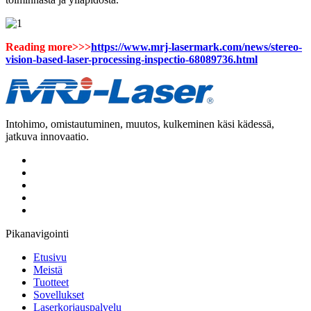
Reading more>>>
https://www.mrj-lasermark.com/news/stereo-
vision-based-laser-processing-inspectio-68089736.html
Intohimo, omistautuminen, muutos, kulkeminen käsi kädessä,
jatkuva innovaatio.
Pikanavigointi
Etusivu
Meistä
Tuotteet
Sovellukset
Laserkorjauspalvelu