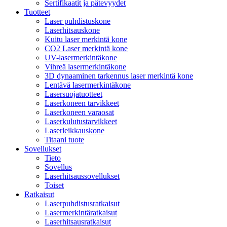
Sertifikaatit ja pätevyydet
Tuotteet
Laser puhdistuskone
Laserhitsauskone
Kuitu laser merkintä kone
CO2 Laser merkintä kone
UV-lasermerkintäkone
Vihreä lasermerkintäkone
3D dynaaminen tarkennus laser merkintä kone
Lentävä lasermerkintäkone
Lasersuojatuotteet
Laserkoneen tarvikkeet
Laserkoneen varaosat
Laserkulutustarvikkeet
Laserleikkauskone
Titaani tuote
Sovellukset
Tieto
Sovellus
Laserhitsaussovellukset
Toiset
Ratkaisut
Laserpuhdistusratkaisut
Lasermerkintäratkaisut
Laserhitsausratkaisut