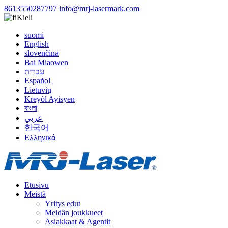
8613550287797
info@mrj-lasermark.com
Kieli
suomi
English
slovenčina
Bai Miaowen
עברית
Español
Lietuvių
Kreyòl Ayisyen
বাংলা
عربي
한국어
Ελληνικά
Etusivu
Meistä
Yritys edut
Meidän joukkueet
Asiakkaat & Agentit